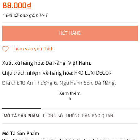
88.000₫
* Giá đã bao gồm VAT
HẾT HÀNG
Xuất xứ hàng hóa: Đà Nẵng, Việt Nam.
Chịu trách nhiệm về hàng hóa: HKD LUXI DECOR.
Địa chỉ: 10 An Thượng 6, Ngũ Hành Sơn, Đà Nẵng.
LUXI DECOR
Xem thêm
✔
Chi nhánh Hà Nội, Đà Nẵng, HCMc.
✔
Đáp ứng đầy đủ giấy tờ báo giá, hợp đồng.
MÔ TẢ SẢN PHẨM
THÔNG SỐ
HƯỚNG DẪN BẢO QUẢN
✔
Xuất hóa đơn GTGT cho công ty.
Mô Tả Sản Phẩm