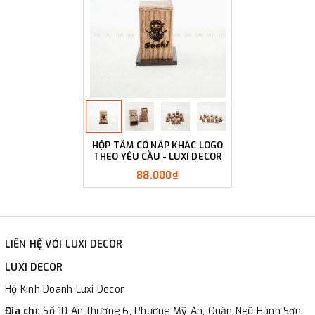
HỘP TĂM CÓ NẮP KHẮC LOGO
THEO YÊU CẦU - LUXI DECOR
88.000₫
LIÊN HỆ VỚI LUXI DECOR
LUXI DECOR
Hộ Kinh Doanh Luxi Decor
Địa chỉ:
Số 10 An thượng 6, Phường Mỹ An, Quận Ngũ Hành Sơn,