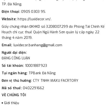
TP. Đà Nẵng.
Điện thoại:
0905 0303 95.
Website:
https://luxidecor.vn/.
Giấy chứng nhận ĐKHKD số 32D8007299 do Phòng Tài Chính Kế
Hoạch chi cục thuế Quận Ngũ Hành Sơn quản lý cấp ngày 22
tháng 4 năm 2019.
Email:
luxidecor.banhang@gmail.com
Người đại diện:
ĐẶNG CÔNG LUẬN
Số tài khoản:
10001887923
Tại ngân hàng:
TPBank Đà Nẵng
Đơn vị thủ hưởng:
CTY TNHH MAXU FACRTORY
Mã số thuế:
0402291662
VỀ CHÚNG TÔI
Giới thiệu