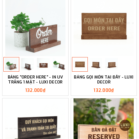
BẢNG "ORDER HERE" - IN UV
BẢNG GỌI MÓN TẠI ĐÂY - LUXI
TRẮNG 1 MẶT - LUXI DECOR
DECOR
132.000₫
132.000₫