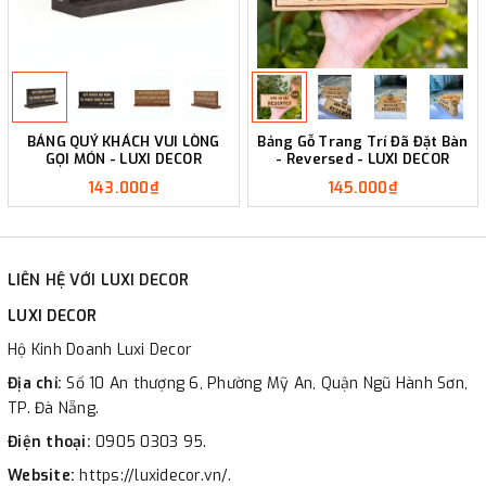
BẢNG QUÝ KHÁCH VUI LÒNG
Bảng Gỗ Trang Trí Đã Đặt Bàn
GỌI MÓN - LUXI DECOR
- Reversed - LUXI DECOR
143.000₫
145.000₫
LIÊN HỆ VỚI LUXI DECOR
LUXI DECOR
Hộ Kinh Doanh Luxi Decor
Địa chỉ:
Số 10 An thượng 6, Phường Mỹ An, Quận Ngũ Hành Sơn,
TP. Đà Nẵng.
Điện thoại:
0905 0303 95.
Website:
https://luxidecor.vn/.