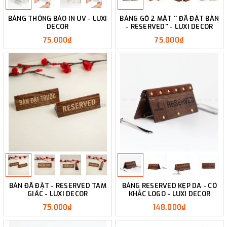
BẢNG THÔNG BÁO IN UV - LUXI
BẢNG GỖ 2 MẶT '' ĐÃ ĐẶT BÀN
DECOR
- RESERVED'' - LUXI DECOR
75.000₫
75.000₫
BÀN ĐÃ ĐẶT - RESERVED TAM
BẢNG RESERVED KẸP DA - CÓ
GIÁC - LUXI DECOR
KHẮC LOGO - LUXI DECOR
75.000₫
148.000₫