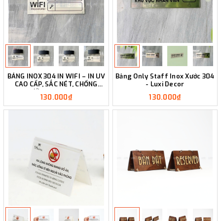
BẢNG INOX 304 IN WIFI – IN UV
Bảng Only Staff Inox Xước 304
CAO CẤP, SẮC NÉT, CHỐNG
- Luxi Decor
NƯỚC - LUXI DECOR
130.000₫
130.000₫