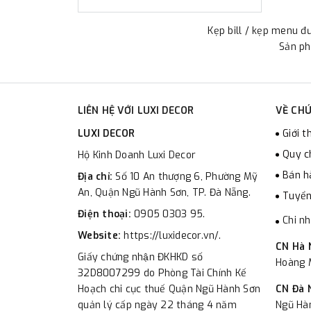
Kẹp bill / kẹp menu đ
Sản ph
LIÊN HỆ VỚI LUXI DECOR
VỀ CHÚ
LUXI DECOR
Giới t
Quy c
Hộ Kinh Doanh Luxi Decor
Bán h
Địa chỉ:
Số 10 An thượng 6, Phường Mỹ
An, Quận Ngũ Hành Sơn, TP. Đà Nẵng.
Tuyển
Điện thoại:
0905 0303 95.
Chi n
Website:
https://luxidecor.vn/.
CN Hà 
Giấy chứng nhận ĐKHKD số
Hoàng M
32D8007299 do Phòng Tài Chính Kế
Hoạch chi cục thuế Quận Ngũ Hành Sơn
CN Đà 
quản lý cấp ngày 22 tháng 4 năm
Ngũ Hà