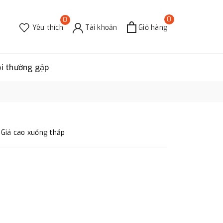
0
0
Yêu thích
Tài khoản
Giỏ hàng
ỏi thường gặp
Giá cao xuống thấp