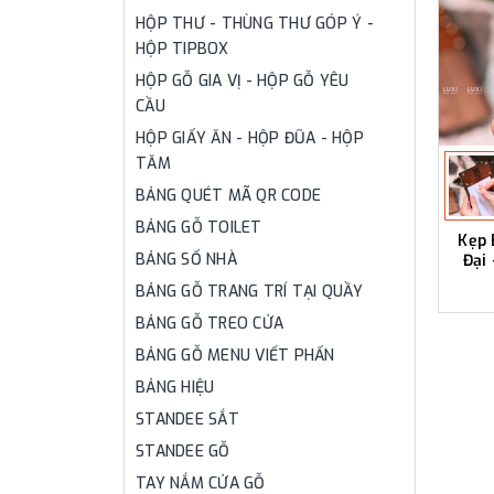
HỘP THƯ - THÙNG THƯ GÓP Ý -
HỘP TIPBOX
HỘP GỖ GIA VỊ - HỘP GỖ YÊU
CẦU
HỘP GIẤY ĂN - HỘP ĐŨA - HỘP
TĂM
BẢNG QUÉT MÃ QR CODE
BẢNG GỖ TOILET
Kẹp 
BẢNG SỐ NHÀ
Đại
BẢNG GỖ TRANG TRÍ TẠI QUẦY
BẢNG GỖ TREO CỬA
BẢNG GỖ MENU VIẾT PHẤN
BẢNG HIỆU
STANDEE SẮT
STANDEE GỖ
TAY NẮM CỬA GỖ