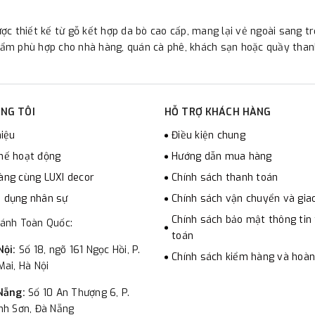
ược thiết kế từ gỗ kết hợp da bò cao cấp, mang lại vẻ ngoài sang t
ẩm phù hợp cho nhà hàng, quán cà phê, khách sạn hoặc quầy than
NG TÔI
HỖ TRỢ KHÁCH HÀNG
hiệu
Điều kiện chung
hế hoạt động
Hướng dẫn mua hàng
àng cùng LUXI decor
Chính sách thanh toán
 dụng nhân sự
Chính sách vận chuyển và gia
Chính sách bảo mật thông tin
hánh Toàn Quốc:
toán
Nội:
Số 18, ngõ 161 Ngọc Hồi, P.
Chính sách kiểm hàng và hoàn
ai, Hà Nội
Nẵng:
Số 10 An Thượng 6, P.
nh Sơn, Đà Nẵng