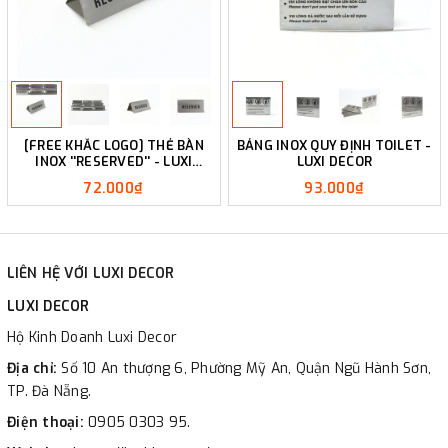
[FREE KHẮC LOGO] THẺ BÀN
BẢNG INOX QUY ĐỊNH TOILET -
INOX ''RESERVED'' - LUXI
LUXI DECOR
DECOR
72.000₫
93.000₫
LIÊN HỆ VỚI LUXI DECOR
LUXI DECOR
Hộ Kinh Doanh Luxi Decor
Địa chỉ:
Số 10 An thượng 6, Phường Mỹ An, Quận Ngũ Hành Sơn,
TP. Đà Nẵng.
Điện thoại:
0905 0303 95.