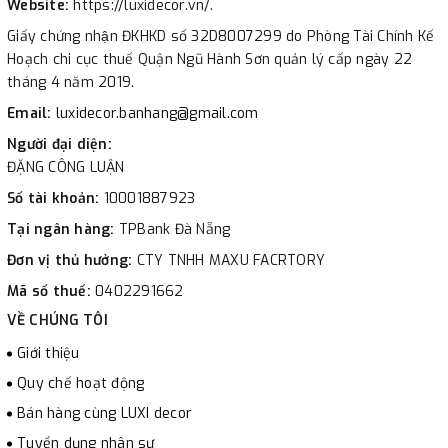
Website:
https://luxidecor.vn/.
Giấy chứng nhận ĐKHKD số 32D8007299 do Phòng Tài Chính Kế
Hoạch chi cục thuế Quận Ngũ Hành Sơn quản lý cấp ngày 22
tháng 4 năm 2019.
Email:
luxidecor.banhang@gmail.com
Người đại diện:
ĐẶNG CÔNG LUẬN
Số tài khoản:
10001887923
Tại ngân hàng:
TPBank Đà Nẵng
Đơn vị thủ hưởng:
CTY TNHH MAXU FACRTORY
Mã số thuế:
0402291662
VỀ CHÚNG TÔI
Giới thiệu
Quy chế hoạt động
Bán hàng cùng LUXI decor
Tuyển dụng nhân sự