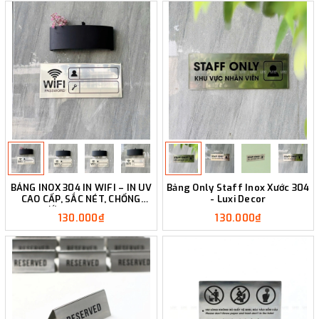
BẢNG INOX 304 IN WIFI – IN UV
Bảng Only Staff Inox Xước 304
CAO CẤP, SẮC NÉT, CHỐNG
- Luxi Decor
NƯỚC - LUXI DECOR
130.000₫
130.000₫