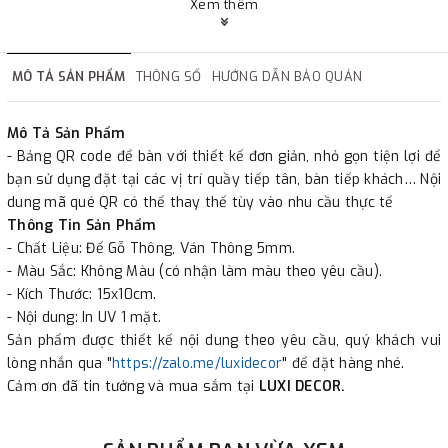
LUXI DECOR
Xem thêm
✔
Chi nhánh Hà Nội, Đà Nẵng, HCMc.
✔
Đáp ứng đầy đủ giấy tờ báo giá, hợp đồng.
MÔ TẢ SẢN PHẨM
THÔNG SỐ
HƯỚNG DẪN BẢO QUẢN
✔
Xuất hóa đơn GTGT cho công ty.
Mô Tả Sản Phẩm
- Bảng QR code để bàn với thiết kế đơn giản, nhỏ gọn tiện lợi để
bạn sử dụng đặt tại các vị trí quầy tiếp tân, bàn tiếp khách… Nội
dung mã qué QR có thể thay thế tùy vào nhu cầu thực tế
Thông Tin Sản Phẩm
- Chất Liệu: Đế Gỗ Thông, Ván Thông 5mm.
- Màu Sắc: Không Màu (có nhận làm màu theo yêu cầu).
- Kích Thước: 15x10cm.
- Nội dung: In UV 1 mặt.
Sản phẩm được thiết kế nội dung theo yêu cầu, quý khách vui
lòng nhắn qua "
https://zalo.me/luxidecor
" để đặt hàng nhé.
Cảm ơn đã tin tưởng và mua sắm tại
LUXI DECOR.