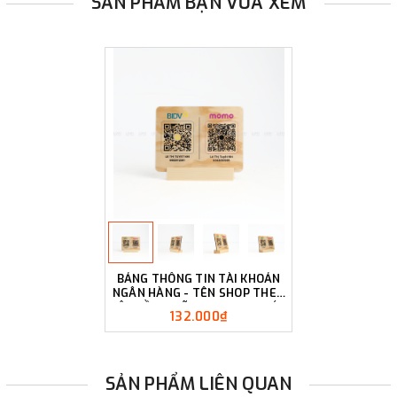
SẢN PHẨM BẠN VỪA XEM
BẢNG THÔNG TIN TÀI KHOẢN
NGÂN HÀNG - TÊN SHOP THEO
YÊU CẦU / MÃ QR THANH TOÁN
132.000₫
BẰNG GỖ - LUXI DECOR
SẢN PHẨM LIÊN QUAN