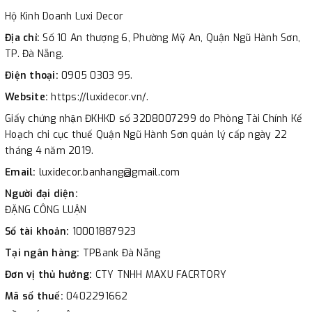
Hộ Kinh Doanh Luxi Decor
Địa chỉ:
Số 10 An thượng 6, Phường Mỹ An, Quận Ngũ Hành Sơn,
TP. Đà Nẵng.
Điện thoại:
0905 0303 95.
Website:
https://luxidecor.vn/.
Giấy chứng nhận ĐKHKD số 32D8007299 do Phòng Tài Chính Kế
Hoạch chi cục thuế Quận Ngũ Hành Sơn quản lý cấp ngày 22
tháng 4 năm 2019.
Email:
luxidecor.banhang@gmail.com
Người đại diện:
ĐẶNG CÔNG LUẬN
Số tài khoản:
10001887923
Tại ngân hàng:
TPBank Đà Nẵng
Đơn vị thủ hưởng:
CTY TNHH MAXU FACRTORY
Mã số thuế:
0402291662