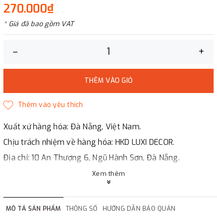
270.000₫
* Giá đã bao gồm VAT
–
+
THÊM VÀO GIỎ
Xuất xứ hàng hóa: Đà Nẵng, Việt Nam.
Chịu trách nhiệm về hàng hóa: HKD LUXI DECOR.
Địa chỉ: 10 An Thượng 6, Ngũ Hành Sơn, Đà Nẵng.
LUXI DECOR
Xem thêm
✔
Chi nhánh Hà Nội, Đà Nẵng, HCMc.
✔
Đáp ứng đầy đủ giấy tờ báo giá, hợp đồng.
MÔ TẢ SẢN PHẨM
THÔNG SỐ
HƯỚNG DẪN BẢO QUẢN