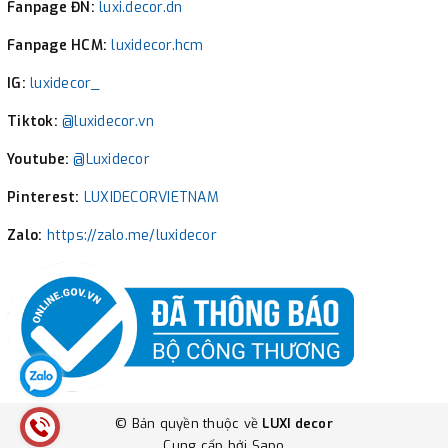
Fanpage ĐN:
luxi.decor.dn
Fanpage HCM:
luxidecor.hcm
IG:
luxidecor_
Tiktok:
@luxidecor.vn
Youtube:
@Luxidecor
Pinterest:
LUXIDECORVIETNAM
Zalo:
https://zalo.me/luxidecor
© Bản quyền thuộc về
LUXI decor
Cung cấp bởi
Sapo