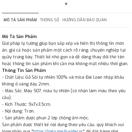
✔
Chi nhánh Hà Nội, Đà Nẵng, HCMc.
✔
Đáp ứng đầy đủ giấy tờ báo giá, hợp đồng.
MÔ TẢ SẢN PHẨM
THÔNG SỐ
HƯỚNG DẪN BẢO QUẢN
✔
Xuất hóa đơn GTGT cho công ty.
Mô Tả Sản Phẩm
Giải pháp lý tưởng giúp bạn sắp xếp và hiển thị thông tin món
ăn, giá cả hoặc sản phẩm một cách rõ ràng, chuyên nghiệp tại
quầy trưng bày. Thiết kế nhỏ gọn và dễ dàng thay đổi thẻ tên
hoặc thông tin sản phẩm khi cần mà không mất nhiều thời gian.
Thông Tin Sản Phẩm
- Chất Liệu: Gỗ Sồi tự nhiên 100% và mica Đài Loan nhập khẩu
không ố vàng dày 2mm.
- Màu Sắc: Màu 507, màu tự nhiên (có nhận làm màu theo yêu
cầu).
- Kích Thước: 9x7x3.5cm.
- Nội dung: Trơn.
- Sản phẩm được phun 2 lớp chống ẩm mốc.
Sản phẩm được thiết kế nội dung theo yêu cầu, quý khách vui
lòng nhắn qua "
https://zalo.me/luxidecor
" để đặt hàng nhé.