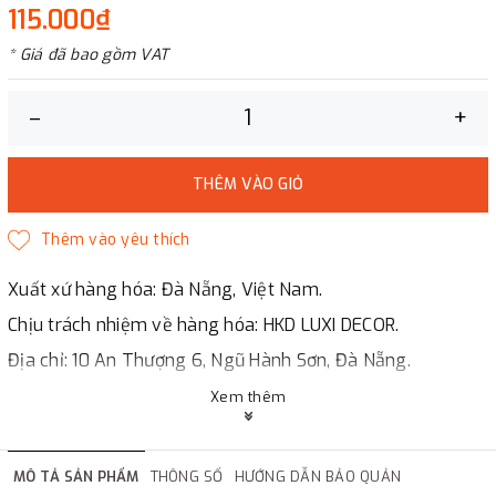
115.000₫
* Giá đã bao gồm VAT
–
+
THÊM VÀO GIỎ
Xuất xứ hàng hóa: Đà Nẵng, Việt Nam.
Chịu trách nhiệm về hàng hóa: HKD LUXI DECOR.
Địa chỉ: 10 An Thượng 6, Ngũ Hành Sơn, Đà Nẵng.
LUXI DECOR
Xem thêm
✔
Chi nhánh Hà Nội, Đà Nẵng, HCMc.
✔
Đáp ứng đầy đủ giấy tờ báo giá, hợp đồng.
MÔ TẢ SẢN PHẨM
THÔNG SỐ
HƯỚNG DẪN BẢO QUẢN