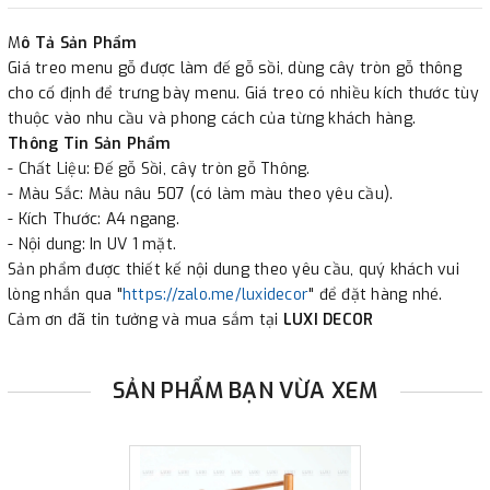
✔
Xuất hóa đơn GTGT cho công ty.
M
ô Tả Sản Phẩm
Giá treo menu gỗ được làm đế gỗ sồi, dùng cây tròn gỗ thông
cho cố định để trưng bày menu. Giá treo có nhiều kích thước tùy
thuộc vào nhu cầu và phong cách của từng khách hàng.
Thông Tin Sản Phẩm
- Chất Liệu: Đế gỗ Sồi, cây tròn gỗ Thông.
- Màu Sắc: Màu nâu 507 (có làm màu theo yêu cầu).
- Kích Thước: A4 ngang.
- Nội dung: In UV 1 mặt.
Sản phẩm được thiết kế nội dung theo yêu cầu, quý khách vui
lòng nhắn qua "
https://zalo.me/luxidecor
" để đặt hàng nhé.
Cảm ơn đã tin tưởng và mua sắm tại
LUXI DECOR
SẢN PHẨM BẠN VỪA XEM