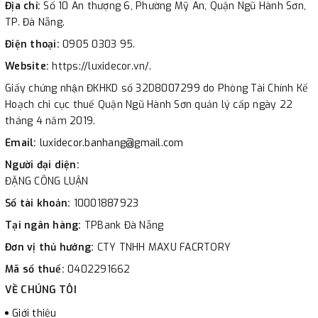
Địa chỉ:
Số 10 An thượng 6, Phường Mỹ An, Quận Ngũ Hành Sơn,
TP. Đà Nẵng.
Điện thoại:
0905 0303 95.
Website:
https://luxidecor.vn/.
Giấy chứng nhận ĐKHKD số 32D8007299 do Phòng Tài Chính Kế
Hoạch chi cục thuế Quận Ngũ Hành Sơn quản lý cấp ngày 22
tháng 4 năm 2019.
Email:
luxidecor.banhang@gmail.com
Người đại diện:
ĐẶNG CÔNG LUẬN
Số tài khoản:
10001887923
Tại ngân hàng:
TPBank Đà Nẵng
Đơn vị thủ hưởng:
CTY TNHH MAXU FACRTORY
Mã số thuế:
0402291662
VỀ CHÚNG TÔI
Giới thiệu