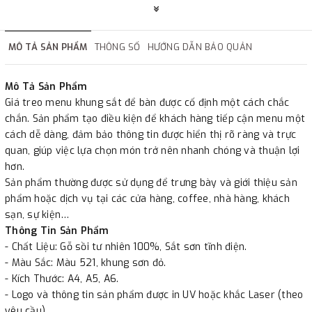
✔
Chi nhánh Hà Nội, Đà Nẵng, HCMc.
✔
Đáp ứng đầy đủ giấy tờ báo giá, hợp đồng.
MÔ TẢ SẢN PHẨM
THÔNG SỐ
HƯỚNG DẪN BẢO QUẢN
✔
Xuất hóa đơn GTGT cho công ty.
Mô Tả Sản Phẩm
Giá treo menu khung sắt để bàn được cố định một cách chắc
chắn. Sản phẩm tạo điều kiện để khách hàng tiếp cận menu một
cách dễ dàng, đảm bảo thông tin được hiển thị rõ ràng và trực
quan, giúp việc lựa chọn món trở nên nhanh chóng và thuận lợi
hơn.
Sản phẩm thường được sử dụng để trưng bày và giới thiệu sản
phẩm hoặc dịch vụ tại các cửa hàng, coffee, nhà hàng, khách
sạn, sự kiện…
Thông Tin Sản Phẩm
- Chất Liệu: Gỗ sồi tư nhiên 100%, Sắt sơn tĩnh điện.
- Màu Sắc: Màu 521, khung sơn đỏ.
- Kích Thước: A4, A5, A6.
- Logo và thông tin sản phẩm được in UV hoặc khắc Laser (theo
yêu cầu).