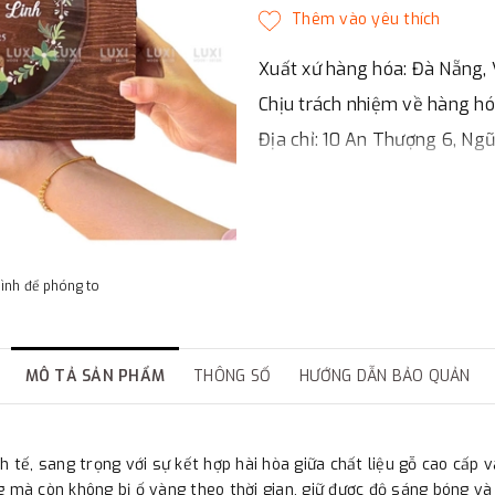
Xuất xứ hàng hóa: Đà Nẵng, 
Chịu trách nhiệm về hàng h
Địa chỉ: 10 An Thượng 6, Ng
LUXI DECOR
✔
Chi nhánh Hà Nội, Đà Nẵng
✔
Đáp ứng đầy đủ giấy tờ bá
✔
Xuất hóa đơn GTGT cho cô
hình để phóng to
MÔ TẢ SẢN PHẨM
THÔNG SỐ
HƯỚNG DẪN BẢO QUẢN
h tế, sang trọng với sự kết hợp hài hòa giữa chất liệu gỗ cao cấp 
g mà còn không bị ố vàng theo thời gian, giữ được độ sáng bóng và