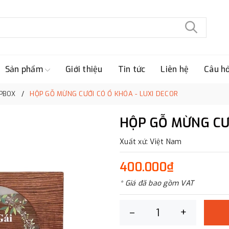
Sản phẩm
Giới thiệu
Tin tức
Liên hệ
Câu h
IPBOX
HỘP GỖ MỪNG CƯỚI CÓ Ổ KHÓA - LUXI DECOR
HỘP GỖ MỪNG CƯỚ
Xuất xứ: Việt Nam
400.000₫
* Giá đã bao gồm VAT
–
+