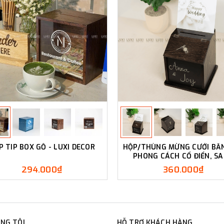
P TIP BOX GỖ - LUXI DECOR
HỘP/THÙNG MỪNG CƯỚI BẰ
PHONG CÁCH CỔ ĐIỂN, S
TRỌNG - LUXI DECOR
294.000₫
360.000₫
NG TÔI
HỖ TRỢ KHÁCH HÀNG