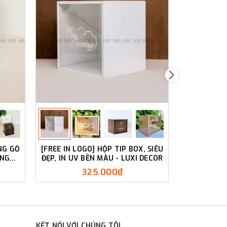
NG GỖ
[FREE IN LOGO] HỘP TIP BOX, SIÊU
[FREE KHẮ
ANG
ĐẸP, IN UV BỀN MÀU - LUXI DECOR
MÀU SẮC TH
SIÊU 
325.000₫
KẾT NỐI VỚI CHÚNG TÔI