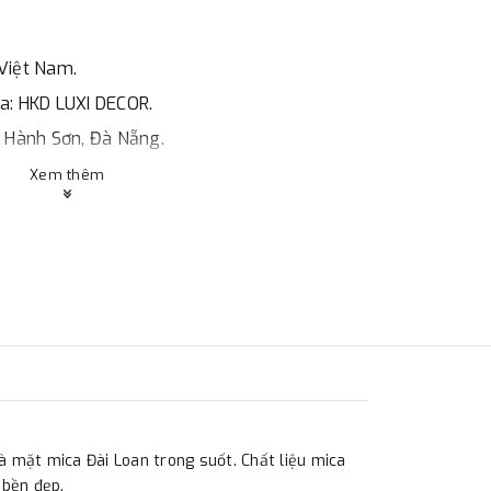
Việt Nam.
óa: HKD LUXI DECOR.
ũ Hành Sơn, Đà Nẵng.
Xem thêm
, HCMc.
o giá, hợp đồng.
ng ty.
và mặt mica Đài Loan trong suốt. Chất liệu mica
 bền đẹp.