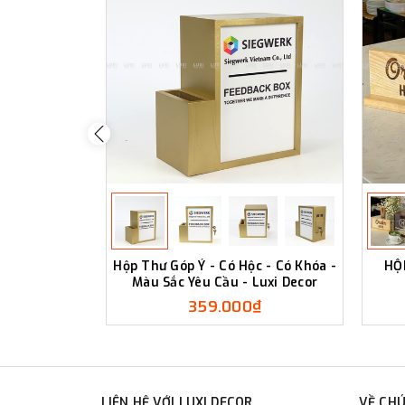
Hộp Thư Góp Ý - Có Hộc - Có Khóa -
HỘ
Màu Sắc Yêu Cầu - Luxi Decor
359.000₫
LIÊN HỆ VỚI LUXI DECOR
VỀ CHÚ