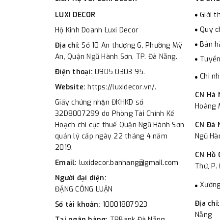
LUXI DECOR
Giới t
Quy c
Hộ Kinh Doanh Luxi Decor
Bán h
Địa chỉ:
Số 10 An thượng 6, Phường Mỹ
An, Quận Ngũ Hành Sơn, TP. Đà Nẵng.
Tuyển
Điện thoại:
0905 0303 95.
Chi n
Website:
https://luxidecor.vn/.
CN Hà 
Giấy chứng nhận ĐKHKD số
Hoàng M
32D8007299 do Phòng Tài Chính Kế
Hoạch chi cục thuế Quận Ngũ Hành Sơn
CN Đà 
quản lý cấp ngày 22 tháng 4 năm
Ngũ Hà
2019.
CN Hồ 
Email:
luxidecor.banhang@gmail.com
Thứ, P.
Người đại diện:
Xưởng
ĐẶNG CÔNG LUẬN
Địa chỉ
Số tài khoản:
10001887923
Nẵng
Tại ngân hàng:
TPBank Đà Nẵng