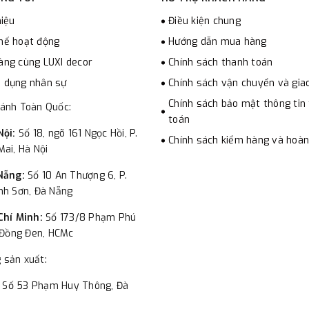
hiệu
Điều kiện chung
hế hoạt động
Hướng dẫn mua hàng
àng cùng LUXI decor
Chính sách thanh toán
 dụng nhân sự
Chính sách vận chuyển và gia
Chính sách bảo mật thông tin
hánh Toàn Quốc:
toán
Nội:
Số 18, ngõ 161 Ngọc Hồi, P.
Chính sách kiểm hàng và hoàn
ai, Hà Nội
Nẵng:
Số 10 An Thượng 6, P.
nh Sơn, Đà Nẵng
Chí Minh:
Số 173/8 Phạm Phú
 Đồng Đen, HCMc
 sản xuất:
:
Số 53 Phạm Huy Thông, Đà