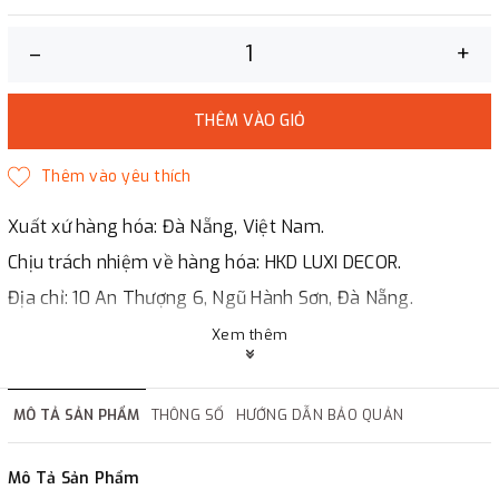
–
+
THÊM VÀO GIỎ
Xuất xứ hàng hóa: Đà Nẵng, Việt Nam.
Chịu trách nhiệm về hàng hóa: HKD LUXI DECOR.
Địa chỉ: 10 An Thượng 6, Ngũ Hành Sơn, Đà Nẵng.
LUXI DECOR
Xem thêm
✔
Chi nhánh Hà Nội, Đà Nẵng, HCMc.
✔
Đáp ứng đầy đủ giấy tờ báo giá, hợp đồng.
MÔ TẢ SẢN PHẨM
THÔNG SỐ
HƯỚNG DẪN BẢO QUẢN
✔
Xuất hóa đơn GTGT cho công ty.
Mô Tả Sản Phẩm