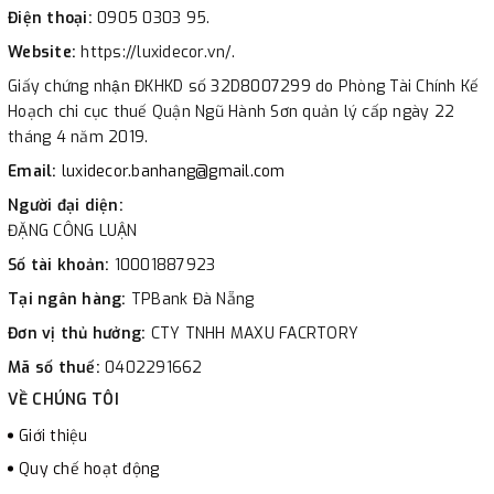
Điện thoại:
0905 0303 95.
Website:
https://luxidecor.vn/.
Giấy chứng nhận ĐKHKD số 32D8007299 do Phòng Tài Chính Kế
Hoạch chi cục thuế Quận Ngũ Hành Sơn quản lý cấp ngày 22
tháng 4 năm 2019.
Email:
luxidecor.banhang@gmail.com
Người đại diện:
ĐẶNG CÔNG LUẬN
Số tài khoản:
10001887923
Tại ngân hàng:
TPBank Đà Nẵng
Đơn vị thủ hưởng:
CTY TNHH MAXU FACRTORY
Mã số thuế:
0402291662
VỀ CHÚNG TÔI
Giới thiệu
Quy chế hoạt động