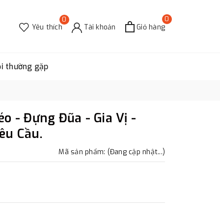
0
0
Yêu thích
Tài khoản
Giỏ hàng
ỏi thường gặp
o - Đựng Đũa - Gia Vị -
êu Cầu.
Mã sản phẩm: (Đang cập nhật...)