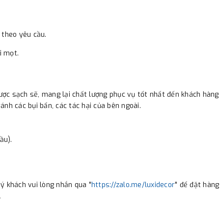
 theo yêu cầu.
i mọt.
ợc sạch sẽ, mang lại chất lượng phục vụ tốt nhất đến khách hàng 
nh các bụi bẩn, các tác hại của bên ngoài.
ầu).
ý khách vui lòng nhắn qua "
https://zalo.me/luxidecor
" để đặt hàng
.