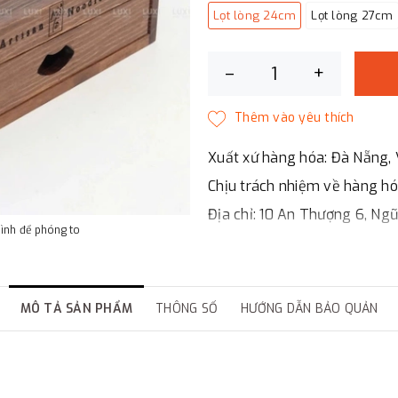
Lọt lòng 24cm
Lọt lòng 27cm
–
+
Xuất xứ hàng hóa: Đà Nẵng, 
Chịu trách nhiệm về hàng h
Địa chỉ: 10 An Thượng 6, Ng
hình để phóng to
LUXI DECOR
✔
Chi nhánh Hà Nội, Đà Nẵng
✔
Đáp ứng đầy đủ giấy tờ bá
MÔ TẢ SẢN PHẨM
THÔNG SỐ
HƯỚNG DẪN BẢO QUẢN
✔
Xuất hóa đơn GTGT cho cô