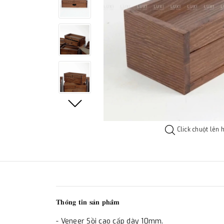
Click chuột lên 
𝐓𝐡𝐨̂𝐧𝐠 𝐭𝐢𝐧 𝐬𝐚̉𝐧 𝐩𝐡𝐚̂̉𝐦
- Veneer Sồi cao cấp dày 10mm.