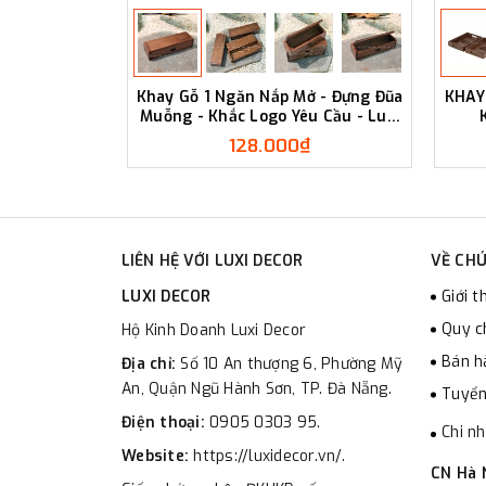
Khay Gỗ 1 Ngăn Nắp Mở - Đựng Đũa
KHAY
Muỗng - Khắc Logo Yêu Cầu - Luxi
Decor
128.000₫
LIÊN HỆ VỚI LUXI DECOR
VỀ CHÚ
LUXI DECOR
Giới t
Quy c
Hộ Kinh Doanh Luxi Decor
Bán h
Địa chỉ:
Số 10 An thượng 6, Phường Mỹ
An, Quận Ngũ Hành Sơn, TP. Đà Nẵng.
Tuyển
Điện thoại:
0905 0303 95.
Chi n
Website:
https://luxidecor.vn/.
CN Hà 