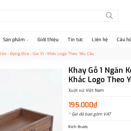
Sản phẩm
Giới thiệu
Tin tức
Liên hệ
Câu h
Kéo - Đựng Đũa - Gia Vị - Khắc Logo Theo Yêu Cầu.
Khay Gỗ 1 Ngăn Ké
Khắc Logo Theo Y
Xuất xứ: Việt Nam
195.000₫
* Giá đã bao gồm VAT
Kích thước