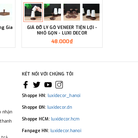
ng Gia
GIÁ ĐỠ LY GỖ VENEER TIỆN LỢI -
Kệ Đựng Ly
NHỎ GỌN - LUXI DECOR
Khắc 
48.000₫
KẾT NỐI VỚI CHÚNG TÔI
Shoppe HN:
luxidecor_hanoi
Shoppe ĐN:
luxidecor.dn
o nhận
Shoppe HCM:
luxidecor.hcm
 thanh
Fanpage HN:
luxidecor.hanoi
 trả