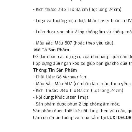
- Kích thước 28 x 11 x 8.5cm ( lọt lòng 24cm)
- Logo và thương hiệu được khắc Laser hoặc in UV
- Luôn được sơn phủ 2 lớp chống ẩm và chống mố
- Màu sắc: Màu 507 (hoặc theo yêu cầu).
Mô Tả Sản Phẩm
Để đảm bảo các dụng cụ của nhà hàng, quán ăn đư
Hộp đựng đũa ngăn kéo sẽ giúp bạn giữ cho đũa trá
Thông Tin Sản Phẩm
- Chất Liệu: Gỗ Verneer 1cm.
- Màu Sắc: Màu 507 (có nhận làm màu theo yêu c
- Kích Thước: 28 x 11 x 8.5cm ( lọt lòng 24cm)
- Nội dung: Khắc laser 1 mặt.
- Sản phẩm được phun 2 lớp chống ẩm mốc.
Sản phẩm được thiết kế nội dung theo yêu cầu, qu
Cảm ơn đã tin tưởng và mua sắm tại
LUXI DECOR