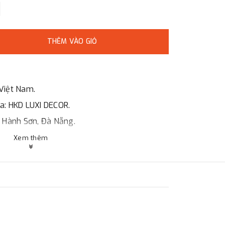
THÊM VÀO GIỎ
Việt Nam.
óa: HKD LUXI DECOR.
ũ Hành Sơn, Đà Nẵng.
Xem thêm
, HCMc.
o giá, hợp đồng.
ng ty.