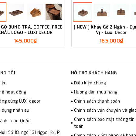
 GỖ BƯNG TRÀ, COFFEE, FREE
[ NEW ] Khay Gỗ 2 Ngăn - Đự
KHẮC LOGO - LUXI DECOR
Vị - Luxi Decor
145.000₫
165.000₫
NG TÔI
HỖ TRỢ KHÁCH HÀNG
hiệu
Điều kiện chung
hế hoạt động
Hướng dẫn mua hàng
àng cùng LUXI decor
Chính sách thanh toán
 dụng nhân sự
Chính sách vận chuyển và gia
Chính sách bảo mật thông tin
hánh Toàn Quốc:
toán
Nội:
Số 18, ngõ 161 Ngọc Hồi, P.
Chính sách kiểm hàng và hoàn