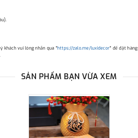
ầu).
ý khách vui lòng nhắn qua "
https://zalo.me/luxidecor
" để đặt hàng
.
SẢN PHẨM BẠN VỪA XEM