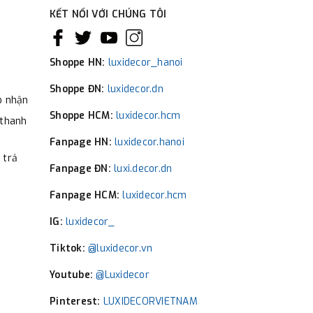
KẾT NỐI VỚI CHÚNG TÔI
Shoppe HN:
luxidecor_hanoi
Shoppe ĐN:
luxidecor.dn
o nhận
Shoppe HCM:
luxidecor.hcm
 thanh
Fanpage HN:
luxidecor.hanoi
 trả
Fanpage ĐN:
luxi.decor.dn
Fanpage HCM:
luxidecor.hcm
IG:
luxidecor_
Tiktok:
@luxidecor.vn
Youtube:
@Luxidecor
Pinterest:
LUXIDECORVIETNAM