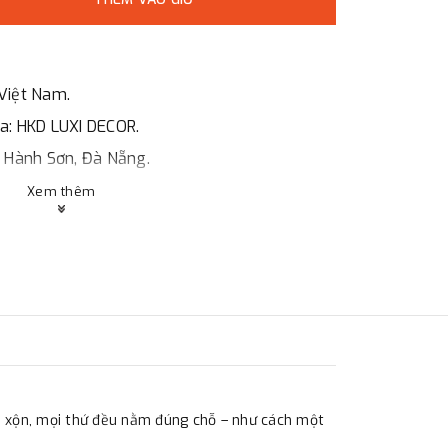
Việt Nam.
óa: HKD LUXI DECOR.
ũ Hành Sơn, Đà Nẵng.
Xem thêm
, HCMc.
o giá, hợp đồng.
ng ty.
ộn xộn, mọi thứ đều nằm đúng chỗ – như cách một