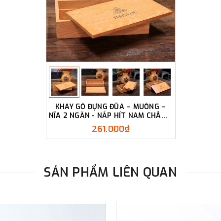
KHAY GỖ ĐỰNG ĐŨA – MUỖNG –
NĨA 2 NGĂN - NẮP HÍT NAM CHÂM -
LUXI DECOR
261.000₫
SẢN PHẨM LIÊN QUAN