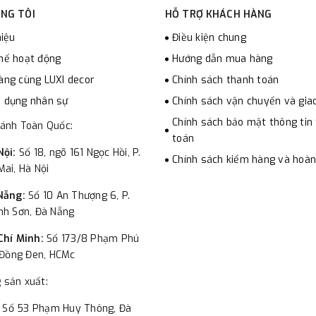
NG TÔI
HỖ TRỢ KHÁCH HÀNG
hiệu
Điều kiện chung
hế hoạt động
Hướng dẫn mua hàng
àng cùng LUXI decor
Chính sách thanh toán
 dụng nhân sự
Chính sách vận chuyển và gia
Chính sách bảo mật thông tin
hánh Toàn Quốc:
toán
Nội:
Số 18, ngõ 161 Ngọc Hồi, P.
Chính sách kiểm hàng và hoàn
ai, Hà Nội
Nẵng:
Số 10 An Thượng 6, P.
nh Sơn, Đà Nẵng
Chí Minh:
Số 173/8 Phạm Phú
 Đồng Đen, HCMc
 sản xuất:
:
Số 53 Phạm Huy Thông, Đà