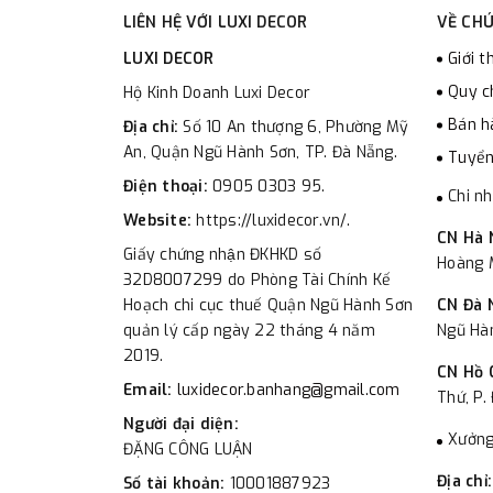
LIÊN HỆ VỚI LUXI DECOR
VỀ CHÚ
LUXI DECOR
Giới t
Quy c
Hộ Kinh Doanh Luxi Decor
Bán h
Địa chỉ:
Số 10 An thượng 6, Phường Mỹ
An, Quận Ngũ Hành Sơn, TP. Đà Nẵng.
Tuyển
Điện thoại:
0905 0303 95.
Chi n
Website:
https://luxidecor.vn/.
CN Hà 
Giấy chứng nhận ĐKHKD số
Hoàng M
32D8007299 do Phòng Tài Chính Kế
Hoạch chi cục thuế Quận Ngũ Hành Sơn
CN Đà 
quản lý cấp ngày 22 tháng 4 năm
Ngũ Hà
2019.
CN Hồ 
Email:
luxidecor.banhang@gmail.com
Thứ, P.
Người đại diện:
Xưởng
ĐẶNG CÔNG LUẬN
Địa chỉ
Số tài khoản:
10001887923