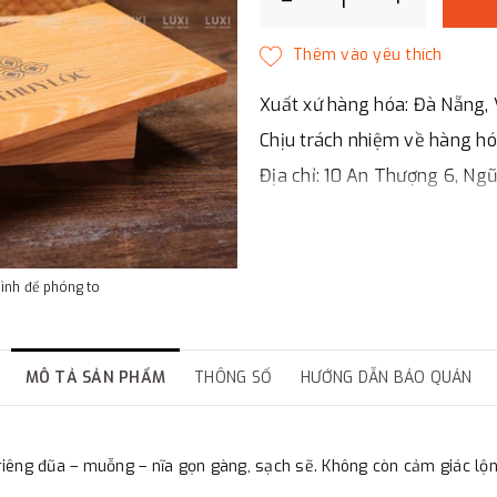
Xuất xứ hàng hóa: Đà Nẵng, 
Chịu trách nhiệm về hàng h
Địa chỉ: 10 An Thượng 6, Ng
LUXI DECOR
✔
Chi nhánh Hà Nội, Đà Nẵng
✔
Đáp ứng đầy đủ giấy tờ bá
hình để phóng to
✔
Xuất hóa đơn GTGT cho cô
MÔ TẢ SẢN PHẨM
THÔNG SỐ
HƯỚNG DẪN BẢO QUẢN
h riêng đũa – muỗng – nĩa gọn gàng, sạch sẽ. Không còn cảm giác l