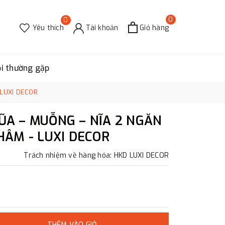
0
0
Yêu thích
Tài khoản
Giỏ hàng
ỏi thường gặp
 LUXI DECOR
ŨA – MUỖNG – NĨA 2 NGĂN
HÂM - LUXI DECOR
Trách nhiệm về hàng hóa: HKD LUXI DECOR
THÊM VÀO GIỎ