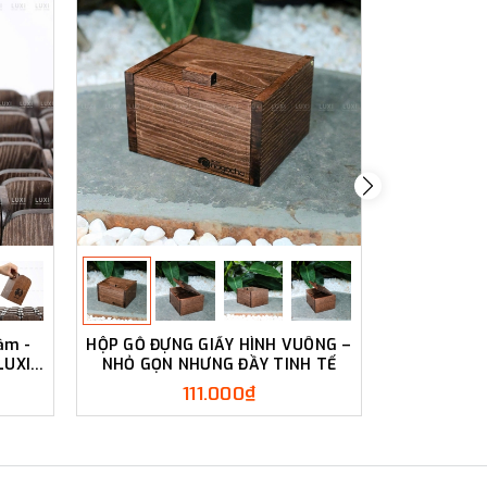
ầm -
HỘP GỖ ĐỰNG GIẤY HÌNH VUÔNG –
Hộp Giấy C
LUXI
NHỎ GỌN NHƯNG ĐẦY TINH TẾ
Log
111.000₫