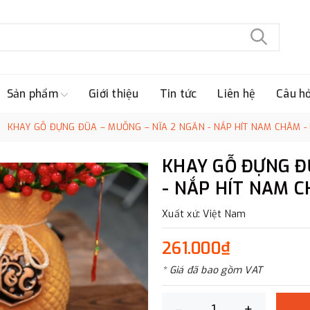
Sản phẩm
Giới thiệu
Tin tức
Liên hệ
Câu h
KHAY GỖ ĐỰNG ĐŨA – MUỖNG – NĨA 2 NGĂN - NẮP HÍT NAM CHÂM -
KHAY GỖ ĐỰNG Đ
- NẮP HÍT NAM C
Xuất xứ: Việt Nam
261.000₫
* Giá đã bao gồm VAT
–
+