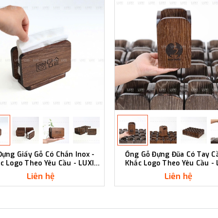
Đựng Giấy Gỗ Có Chắn Inox -
Ống Gỗ Đựng Đũa Có Tay C
c Logo Theo Yêu Cầu - LUXI
Khắc Logo Theo Yêu Cầu - 
DECOR
DECOR
Liên hệ
Liên hệ