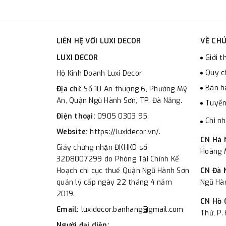
LIÊN HỆ VỚI LUXI DECOR
VỀ CHÚ
LUXI DECOR
Giới t
Quy c
Hộ Kinh Doanh Luxi Decor
Bán h
Địa chỉ:
Số 10 An thượng 6, Phường Mỹ
An, Quận Ngũ Hành Sơn, TP. Đà Nẵng.
Tuyển
Điện thoại:
0905 0303 95.
Chi n
Website:
https://luxidecor.vn/.
CN Hà 
Giấy chứng nhận ĐKHKD số
Hoàng M
32D8007299 do Phòng Tài Chính Kế
Hoạch chi cục thuế Quận Ngũ Hành Sơn
CN Đà 
quản lý cấp ngày 22 tháng 4 năm
Ngũ Hà
2019.
CN Hồ 
Email:
luxidecor.banhang@gmail.com
Thứ, P.
Người đại diện: