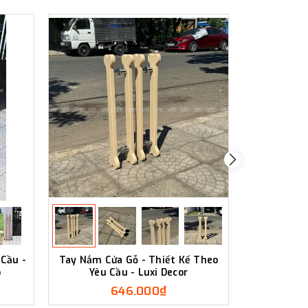
 Cầu -
Tay Nắm Cửa Gỗ - Thiết Kế Theo
TAY NẮM 
o
Yêu Cầu - Luxi Decor
DUNG - KÍC
646.000₫