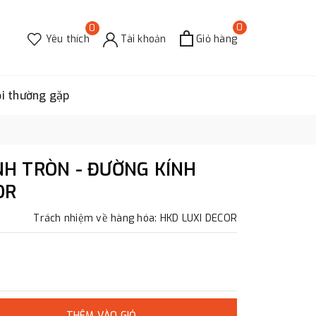
0
0
Yêu thích
Tài khoản
Giỏ hàng
ỏi thường gặp
NH TRÒN - ĐƯỜNG KÍNH
OR
Trách nhiệm về hàng hóa: HKD LUXI DECOR
THÊM VÀO GIỎ