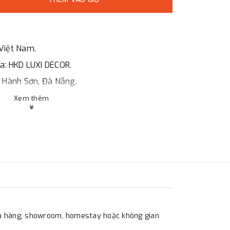
Việt Nam.
óa: HKD LUXI DECOR.
ũ Hành Sơn, Đà Nẵng.
Xem thêm
, HCMc.
o giá, hợp đồng.
ng ty.
hà hàng, showroom, homestay hoặc không gian