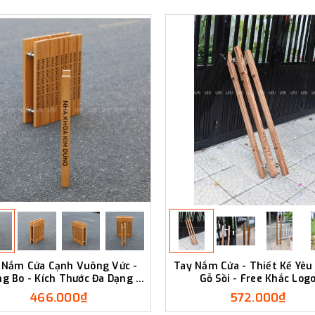
 Nắm Cửa Cạnh Vuông Vức -
Tay Nắm Cửa - Thiết Kế Yêu
g Bo - Kích Thước Đa Dạng -
Gỗ Sồi - Free Khắc Log
Luxi Decor
466.000₫
572.000₫