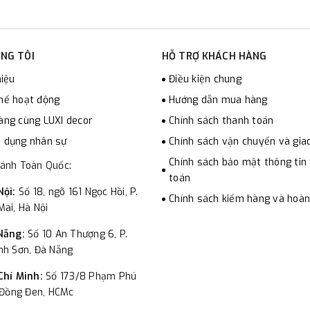
NG TÔI
HỖ TRỢ KHÁCH HÀNG
hiệu
Điều kiện chung
hế hoạt động
Hướng dẫn mua hàng
àng cùng LUXI decor
Chính sách thanh toán
 dụng nhân sự
Chính sách vận chuyển và gia
Chính sách bảo mật thông tin
hánh Toàn Quốc:
toán
Nội:
Số 18, ngõ 161 Ngọc Hồi, P.
Chính sách kiểm hàng và hoàn
ai, Hà Nội
Nẵng:
Số 10 An Thượng 6, P.
nh Sơn, Đà Nẵng
Chí Minh:
Số 173/8 Phạm Phú
 Đồng Đen, HCMc