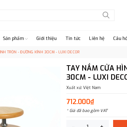
Sản phẩm
Giới thiệu
Tin tức
Liên hệ
Câu h
ÌNH TRÒN - ĐƯỜNG KÍNH 30CM - LUXI DECOR
TAY NẮM CỬA HÌ
30CM - LUXI DEC
Xuất xứ: Việt Nam
712.000₫
* Giá đã bao gồm VAT
–
+