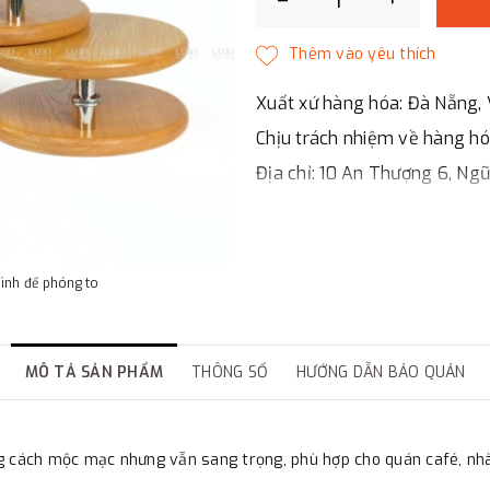
Xuất xứ hàng hóa: Đà Nẵng, 
Chịu trách nhiệm về hàng h
Địa chỉ: 10 An Thượng 6, Ng
LUXI DECOR
✔
Chi nhánh Hà Nội, Đà Nẵng
✔
Đáp ứng đầy đủ giấy tờ bá
hình để phóng to
✔
Xuất hóa đơn GTGT cho cô
MÔ TẢ SẢN PHẨM
THÔNG SỐ
HƯỚNG DẪN BẢO QUẢN
ng cách mộc mạc nhưng vẫn sang trọng, phù hợp cho quán café, n