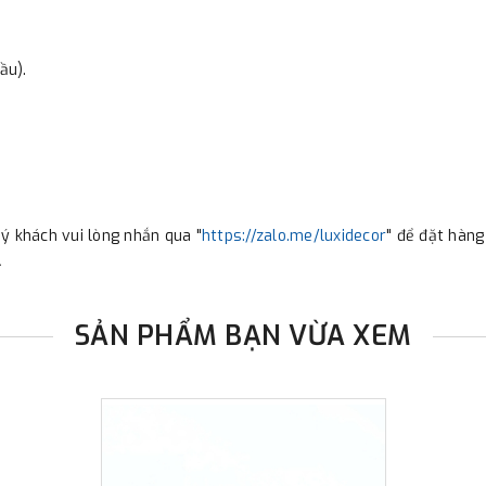
ầu).
ý khách vui lòng nhắn qua "
https://zalo.me/luxidecor
" để đặt hàng
.
SẢN PHẨM BẠN VỪA XEM