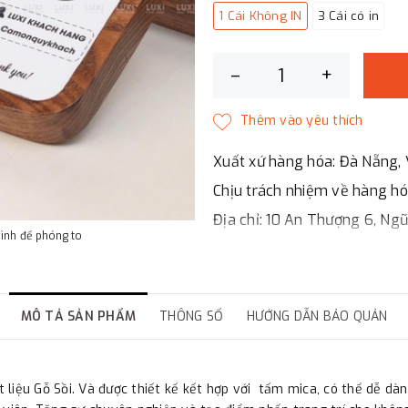
1 Cái Không IN
3 Cái có in
–
+
Xuất xứ hàng hóa: Đà Nẵng, 
Chịu trách nhiệm về hàng h
Địa chỉ: 10 An Thượng 6, Ng
hình để phóng to
LUXI DECOR
✔
Chi nhánh Hà Nội, Đà Nẵng
✔
Đáp ứng đầy đủ giấy tờ bá
MÔ TẢ SẢN PHẨM
THÔNG SỐ
HƯỚNG DẪN BẢO QUẢN
✔
Xuất hóa đơn GTGT cho cô
ất liệu Gỗ Sồi. Và được thiết kế kết hợp với tấm mica, có thể dễ dà