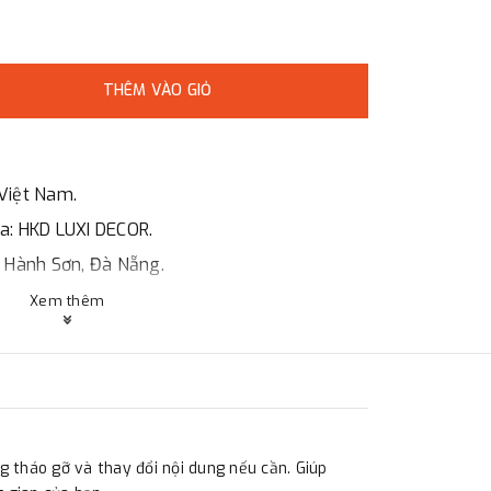
THÊM VÀO GIỎ
Việt Nam.
óa: HKD LUXI DECOR.
ũ Hành Sơn, Đà Nẵng.
Xem thêm
, HCMc.
o giá, hợp đồng.
ng ty.
ng tháo gỡ và thay đổi nội dung nếu cần. Giúp