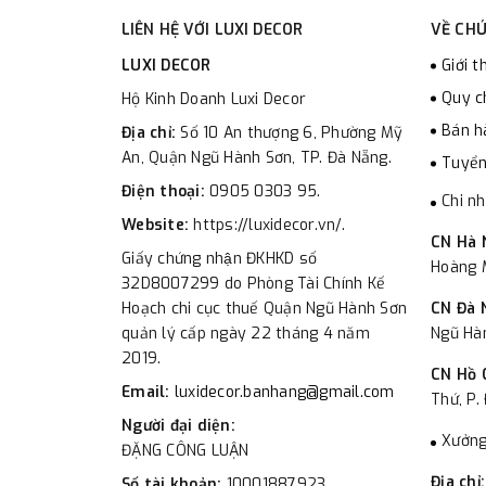
LIÊN HỆ VỚI LUXI DECOR
VỀ CHÚ
LUXI DECOR
Giới t
Quy c
Hộ Kinh Doanh Luxi Decor
Bán h
Địa chỉ:
Số 10 An thượng 6, Phường Mỹ
An, Quận Ngũ Hành Sơn, TP. Đà Nẵng.
Tuyển
Điện thoại:
0905 0303 95.
Chi n
Website:
https://luxidecor.vn/.
CN Hà 
Giấy chứng nhận ĐKHKD số
Hoàng M
32D8007299 do Phòng Tài Chính Kế
Hoạch chi cục thuế Quận Ngũ Hành Sơn
CN Đà 
quản lý cấp ngày 22 tháng 4 năm
Ngũ Hà
2019.
CN Hồ 
Email:
luxidecor.banhang@gmail.com
Thứ, P.
Người đại diện:
Xưởng
ĐẶNG CÔNG LUẬN
Địa chỉ
Số tài khoản:
10001887923