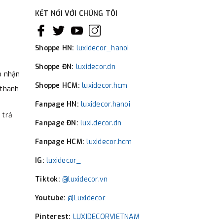
KẾT NỐI VỚI CHÚNG TÔI
Shoppe HN:
luxidecor_hanoi
Shoppe ĐN:
luxidecor.dn
o nhận
Shoppe HCM:
luxidecor.hcm
 thanh
Fanpage HN:
luxidecor.hanoi
 trả
Fanpage ĐN:
luxi.decor.dn
Fanpage HCM:
luxidecor.hcm
IG:
luxidecor_
Tiktok:
@luxidecor.vn
Youtube:
@Luxidecor
Pinterest:
LUXIDECORVIETNAM