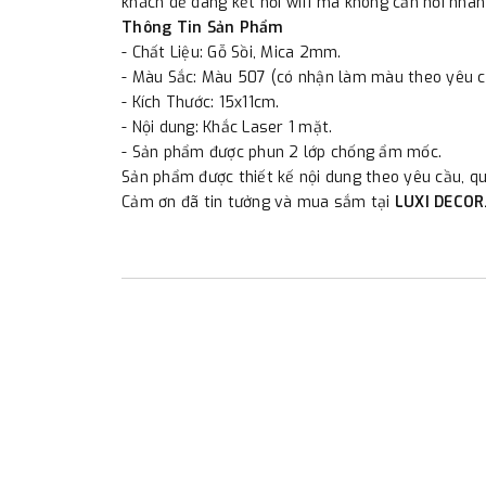
khách dễ dàng kết nối wifi mà không cần hỏi nhân
Thông Tin Sản Phẩm
- Chất Liệu: Gỗ Sồi, Mica 2mm.
- Màu Sắc: Màu 507 (có nhận làm màu theo yêu c
- Kích Thước: 15x11cm.
- Nội dung: Khắc Laser 1 mặt.
- Sản phẩm được phun 2 lớp chống ẩm mốc.
Sản phẩm được thiết kế nội dung theo yêu cầu, qu
Cảm ơn đã tin tưởng và mua sắm tại
LUXI DECOR