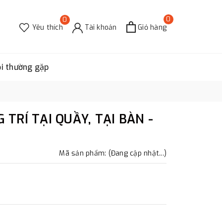
0
0
Yêu thích
Tài khoản
Giỏ hàng
ỏi thường gặp
 TRÍ TẠI QUẦY, TẠI BÀN -
Mã sản phẩm: (Đang cập nhật...)