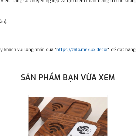
 viên. Tăng sự chuyên nghiệp và tạo điểm nhấn trang trí cho không
ầu).
ý khách vui lòng nhắn qua "
https://zalo.me/luxidecor
" để đặt hàng
.
SẢN PHẨM BẠN VỪA XEM