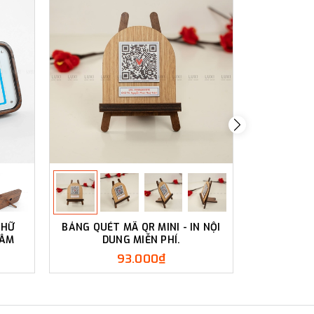
CHỮ
BẢNG QUÉT MÃ QR MINI - IN NỘI
BẢNG QUÉT
HÂM
DUNG MIỄN PHÍ.
PHÍ KH
93.000₫