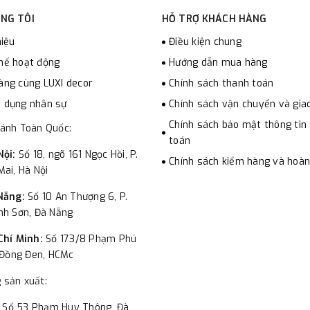
NG TÔI
HỖ TRỢ KHÁCH HÀNG
hiệu
Điều kiện chung
hế hoạt động
Hướng dẫn mua hàng
àng cùng LUXI decor
Chính sách thanh toán
 dụng nhân sự
Chính sách vận chuyển và gia
Chính sách bảo mật thông tin
hánh Toàn Quốc:
toán
Nội:
Số 18, ngõ 161 Ngọc Hồi, P.
Chính sách kiểm hàng và hoàn
ai, Hà Nội
Nẵng:
Số 10 An Thượng 6, P.
nh Sơn, Đà Nẵng
Chí Minh:
Số 173/8 Phạm Phú
 Đồng Đen, HCMc
 sản xuất:
:
Số 53 Phạm Huy Thông, Đà