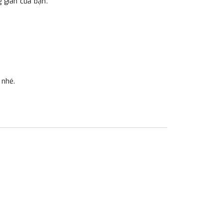
 gian của bạn.
 nhé.