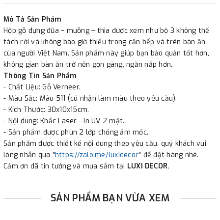
✔
Xuất hóa đơn GTGT cho công ty.
Mô Tả Sản Phẩm
Hộp gỗ đựng đũa – muỗng – thìa được xem như bộ 3 không thể
tách rời và không bao giờ thiếu trong căn bếp và trên bàn ăn
của người Việt Nam. Sản phẩm này giúp bạn bảo quản tốt hơn,
không gian bàn ăn trở nên gọn gàng, ngăn nắp hơn.
Thông Tin Sản Phẩm
- Chất Liệu: Gỗ Verneer.
- Màu Sắc: Màu 511 (có nhận làm màu theo yêu cầu).
- Kích Thước: 30x10x15cm.
- Nội dung: Khắc Laser - In UV 2 mặt.
- Sản phẩm được phun 2 lớp chống ẩm mốc.
Sản phẩm được thiết kế nội dung theo yêu cầu, quý khách vui
lòng nhắn qua "
https://zalo.me/luxidecor
" để đặt hàng nhé.
Cảm ơn đã tin tưởng và mua sắm tại
LUXI DECOR.
SẢN PHẨM BẠN VỪA XEM