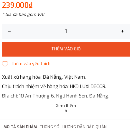
239.000₫
* Giá đã bao gồm VAT
–
+
THÊM VÀO GIỎ
Xuất xứ hàng hóa: Đà Nẵng, Việt Nam.
Chịu trách nhiệm về hàng hóa: HKD LUXI DECOR.
Địa chỉ: 10 An Thượng 6, Ngũ Hành Sơn, Đà Nẵng.
LUXI DECOR
Xem thêm
✔
Chi nhánh Hà Nội, Đà Nẵng, HCMc.
✔
Đáp ứng đầy đủ giấy tờ báo giá, hợp đồng.
MÔ TẢ SẢN PHẨM
THÔNG SỐ
HƯỚNG DẪN BẢO QUẢN