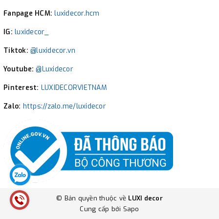
Fanpage HCM:
luxidecor.hcm
IG:
luxidecor_
Tiktok:
@luxidecor.vn
Youtube:
@Luxidecor
Pinterest:
LUXIDECORVIETNAM
Zalo:
https://zalo.me/luxidecor
© Bản quyền thuộc về
LUXI decor
Cung cấp bởi
Sapo