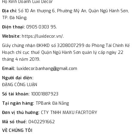
Hộ Kinh Doanh Luxi Decor
Địa chỉ:
Số 10 An thượng 6, Phường Mỹ An, Quận Ngũ Hành Sơn,
TP. Đà Nẵng.
Điện thoại:
0905 0303 95.
Website:
https://luxidecor.vn/.
Giấy chứng nhận ĐKHKD số 32D8007299 do Phòng Tài Chính Kế
Hoạch chi cục thuế Quận Ngũ Hành Sơn quản lý cấp ngày 22
tháng 4 năm 2019.
Email:
luxidecor.banhang@gmail.com
Người đại diện:
ĐẶNG CÔNG LUẬN
Số tài khoản:
10001887923
Tại ngân hàng:
TPBank Đà Nẵng
Đơn vị thủ hưởng:
CTY TNHH MAXU FACRTORY
Mã số thuế:
0402291662
VỀ CHÚNG TÔI