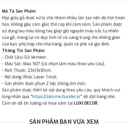
✔
Xuất hóa đơn GTGT cho công ty.
Mô Tả Sản Phẩm
Hộp giấy gỗ được xử lý chà nhám nhiều lần tạo nên độ mịn hoàn
hảo, không gây cảm giác thô ráp khi cầm nắm. Sản phẩm được
sử dụng lau màu bằng tay giúp giữ nguyên màu sắc tự nhiên
của gỗ, mang lại vẻ đẹp tinh tế và sang trọng cho không gian
của bạn, phù hợp cho nhà hàng, quán cà phê và gia đình.
Thông Tin Sản Phẩm
- Chất Liệu: Gỗ Verneer.
- Màu Sắc: Màu 507 (có nhận làm màu theo yêu cầu).
- Kích Thước: 23x13x10cm.
- Nội dung: Khắc Laser 1 mặt.
- Sản phẩm được phun 2 lớp chống ẩm mốc.
Sản phẩm được thiết kế nội dung theo yêu cầu, quý khách vui
lòng nhắn qua "
https://zalo.me/luxidecor
" để đặt hàng nhé.
Cảm ơn đã tin tưởng và mua sắm tại
LUXI DECOR.
SẢN PHẨM BẠN VỪA XEM