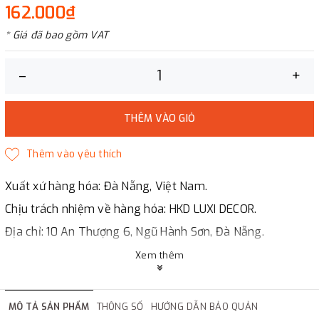
162.000₫
* Giá đã bao gồm VAT
–
+
THÊM VÀO GIỎ
Xuất xứ hàng hóa: Đà Nẵng, Việt Nam.
Chịu trách nhiệm về hàng hóa: HKD LUXI DECOR.
Địa chỉ: 10 An Thượng 6, Ngũ Hành Sơn, Đà Nẵng.
LUXI DECOR
Xem thêm
✔
Chi nhánh Hà Nội, Đà Nẵng, HCMc.
✔
Đáp ứng đầy đủ giấy tờ báo giá, hợp đồng.
MÔ TẢ SẢN PHẨM
THÔNG SỐ
HƯỚNG DẪN BẢO QUẢN