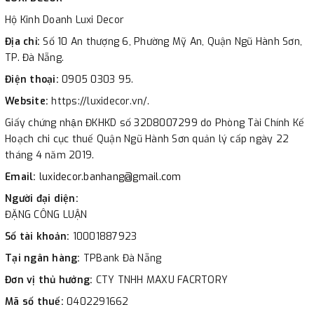
Hộ Kinh Doanh Luxi Decor
Địa chỉ:
Số 10 An thượng 6, Phường Mỹ An, Quận Ngũ Hành Sơn,
TP. Đà Nẵng.
Điện thoại:
0905 0303 95.
Website:
https://luxidecor.vn/.
Giấy chứng nhận ĐKHKD số 32D8007299 do Phòng Tài Chính Kế
Hoạch chi cục thuế Quận Ngũ Hành Sơn quản lý cấp ngày 22
tháng 4 năm 2019.
Email:
luxidecor.banhang@gmail.com
Người đại diện:
ĐẶNG CÔNG LUẬN
Số tài khoản:
10001887923
Tại ngân hàng:
TPBank Đà Nẵng
Đơn vị thủ hưởng:
CTY TNHH MAXU FACRTORY
Mã số thuế:
0402291662