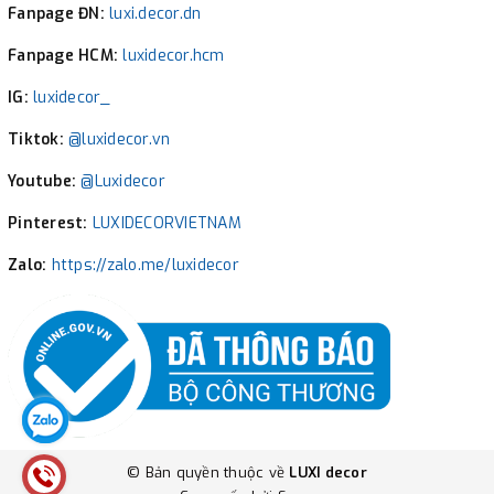
Fanpage ĐN:
luxi.decor.dn
Fanpage HCM:
luxidecor.hcm
IG:
luxidecor_
Tiktok:
@luxidecor.vn
Youtube:
@Luxidecor
Pinterest:
LUXIDECORVIETNAM
Zalo:
https://zalo.me/luxidecor
© Bản quyền thuộc về
LUXI decor