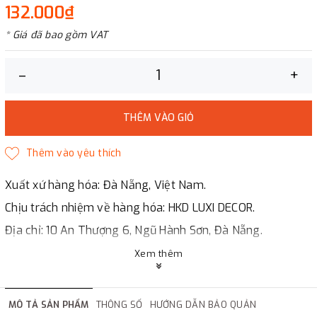
132.000₫
* Giá đã bao gồm VAT
–
+
THÊM VÀO GIỎ
Xuất xứ hàng hóa: Đà Nẵng, Việt Nam.
Chịu trách nhiệm về hàng hóa: HKD LUXI DECOR.
Địa chỉ: 10 An Thượng 6, Ngũ Hành Sơn, Đà Nẵng.
LUXI DECOR
Xem thêm
✔
Chi nhánh Hà Nội, Đà Nẵng, HCMc.
✔
Đáp ứng đầy đủ giấy tờ báo giá, hợp đồng.
MÔ TẢ SẢN PHẨM
THÔNG SỐ
HƯỚNG DẪN BẢO QUẢN