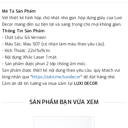
✔
Xuất hóa đơn GTGT cho công ty.
Mô Tả Sản Phẩm
Với thiết kế hình hộp chữ nhật nhỏ gọn, hộp đựng giấy của Luxi
Decor mang đến sự tiện lợi và sang trọng cho mọi không gian.
Thông Tin Sản Phẩm
- Chất Liệu: Gỗ Verneer.
- Màu Sắc: Màu 507 (có nhận làm màu theo yêu cầu).
- Kích Thước: 22x15x9cm.
- Nội dung: Khắc Laser 1 mặt.
- Sản phẩm được phun 2 lớp chống ẩm mốc.
Sản phẩm được thiết kế nội dung theo yêu cầu, quý khách vui
lòng nhắn qua "
https://zalo.me/luxidecor
" để đặt hàng nhé.
Cảm ơn đã tin tưởng và mua sắm tại
LUXI DECOR.
SẢN PHẨM BẠN VỪA XEM