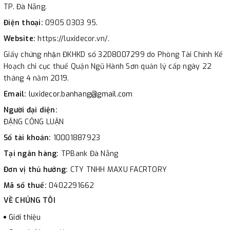
TP. Đà Nẵng.
Điện thoại:
0905 0303 95.
Website:
https://luxidecor.vn/.
Giấy chứng nhận ĐKHKD số 32D8007299 do Phòng Tài Chính Kế
Hoạch chi cục thuế Quận Ngũ Hành Sơn quản lý cấp ngày 22
tháng 4 năm 2019.
Email:
luxidecor.banhang@gmail.com
Người đại diện:
ĐẶNG CÔNG LUẬN
Số tài khoản:
10001887923
Tại ngân hàng:
TPBank Đà Nẵng
Đơn vị thủ hưởng:
CTY TNHH MAXU FACRTORY
Mã số thuế:
0402291662
VỀ CHÚNG TÔI
Giới thiệu