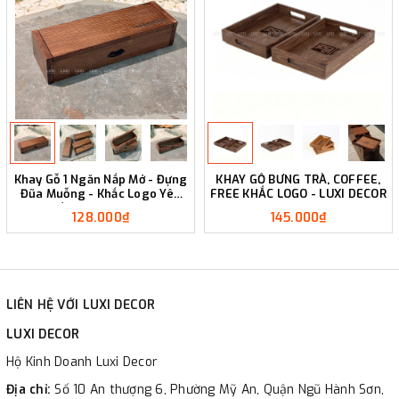
Khay Gỗ 1 Ngăn Nắp Mở - Đựng
KHAY GỖ BƯNG TRÀ, COFFEE,
Đũa Muỗng - Khắc Logo Yêu
FREE KHẮC LOGO - LUXI DECOR
Cầu - Luxi Decor
128.000₫
145.000₫
LIÊN HỆ VỚI LUXI DECOR
LUXI DECOR
Hộ Kinh Doanh Luxi Decor
Địa chỉ:
Số 10 An thượng 6, Phường Mỹ An, Quận Ngũ Hành Sơn,