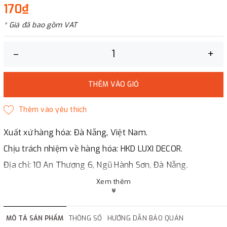
170₫
* Giá đã bao gồm VAT
–
+
THÊM VÀO GIỎ
Xuất xứ hàng hóa: Đà Nẵng, Việt Nam.
Chịu trách nhiệm về hàng hóa: HKD LUXI DECOR.
Địa chỉ: 10 An Thượng 6, Ngũ Hành Sơn, Đà Nẵng.
LUXI DECOR
Xem thêm
✔
Chi nhánh Hà Nội, Đà Nẵng, HCMc.
✔
Đáp ứng đầy đủ giấy tờ báo giá, hợp đồng.
MÔ TẢ SẢN PHẨM
THÔNG SỐ
HƯỚNG DẪN BẢO QUẢN