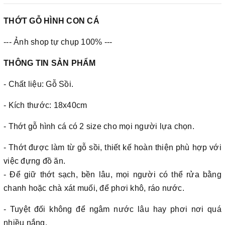
✔
Xuất hóa đơn GTGT cho công ty.
THỚT GỖ HÌNH CON CÁ
--- Ảnh shop tự chụp 100% ---
THÔNG TIN SẢN PHẨM
- Chất liệu: Gỗ Sồi.
- Kích thước: 18x40cm
- Thớt gỗ hình cá có 2 size cho mọi người lựa chọn.
- Thớt được làm từ gỗ sồi, thiết kế hoàn thiện phù hợp với
việc đựng đồ ăn.
- Để giữ thớt sạch, bền lâu, mọi người có thể rửa bằng
chanh hoặc chà xát muối, để phơi khô, ráo nước.
- Tuyệt đối không để ngâm nước lâu hay phơi nơi quá
nhiều nắng.