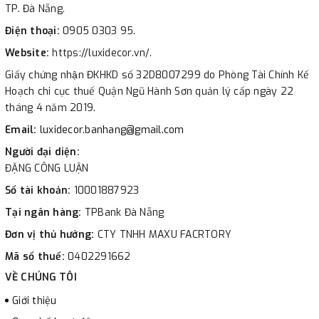
TP. Đà Nẵng.
Điện thoại:
0905 0303 95.
Website:
https://luxidecor.vn/.
Giấy chứng nhận ĐKHKD số 32D8007299 do Phòng Tài Chính Kế
Hoạch chi cục thuế Quận Ngũ Hành Sơn quản lý cấp ngày 22
tháng 4 năm 2019.
Email:
luxidecor.banhang@gmail.com
Người đại diện:
ĐẶNG CÔNG LUẬN
Số tài khoản:
10001887923
Tại ngân hàng:
TPBank Đà Nẵng
Đơn vị thủ hưởng:
CTY TNHH MAXU FACRTORY
Mã số thuế:
0402291662
VỀ CHÚNG TÔI
Giới thiệu